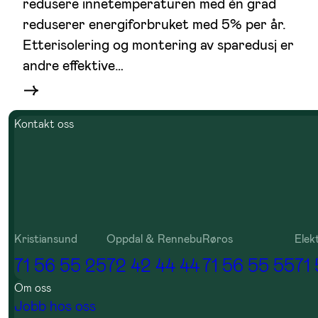
redusere innetemperaturen med én grad
reduserer energiforbruket med 5% per år.
Etterisolering og montering av sparedusj er
andre effektive…
Kontakt oss
Kristiansund
Oppdal & Rennebu
Røros
Elek
71 56 55 25
72 42 44 44
71 56 55 55
71
Om oss
Jobb hos oss