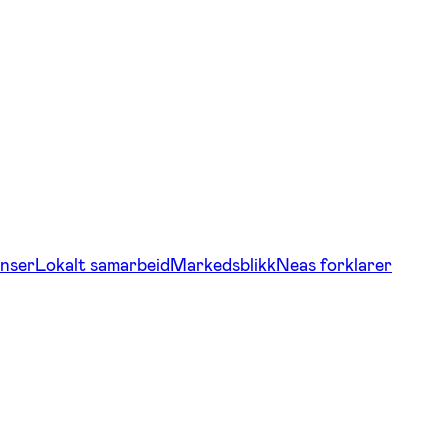
nser
Lokalt samarbeid
Markedsblikk
Neas forklarer