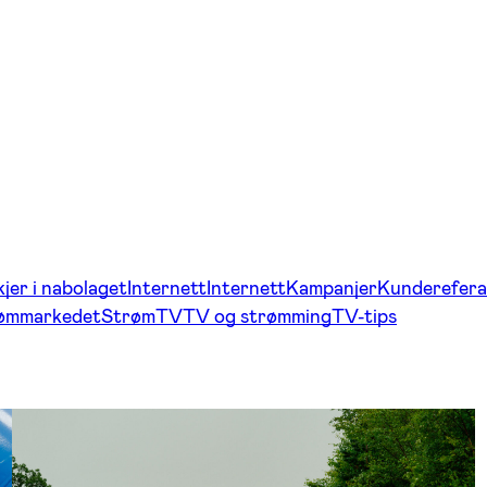
jer i nabolaget
Internett
Internett
Kampanjer
Kunderefera
rømmarkedet
Strøm
TV
TV og strømming
TV-tips