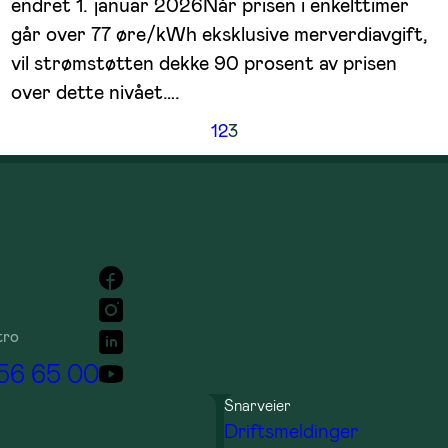
endret 1. januar 2026Når prisen i enkelttimer
går over 77 øre/kWh eksklusive merverdiavgift,
vil strømstøtten dekke 90 prosent av prisen
over dette nivået….
1
2
3
tro
 56 65 00
Snarveier
Driftsmeldinger