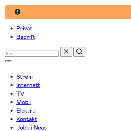
Hopp
til
innhold
Privat
Bedrift
Søk
Tilbakestill
Søk
etter
Strøm
Internett
TV
Mobil
Elektro
Kontakt
Jobb i Neas