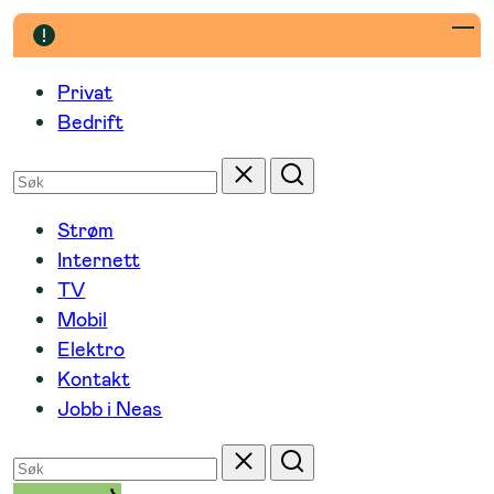
Hopp
til
innhold
Privat
Bedrift
Søk
Tilbakestill
Søk
etter
Strøm
Internett
TV
Mobil
Elektro
Kontakt
Jobb i Neas
Søk
Tilbakestill
Søk
etter