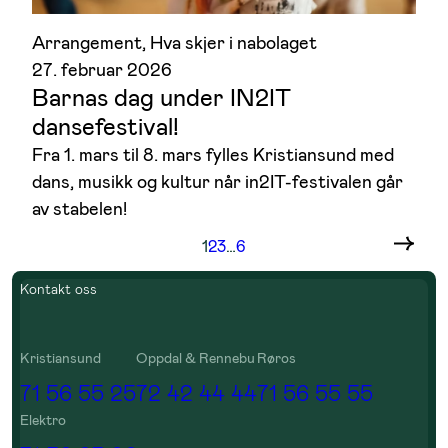
Arrangement
, 
Hva skjer i nabolaget
27. februar 2026
Barnas dag under IN2IT
dansefestival!
Fra 1. mars til 8. mars fylles Kristiansund med
dans, musikk og kultur når in2IT-festivalen går
av stabelen!
1
2
3
…
6
Kontakt oss
Kristiansund
Oppdal & Rennebu
Røros
71 56 55 25
72 42 44 44
71 56 55 55
Elektro