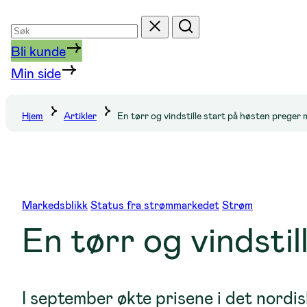
Søk
Tilbakestill
Søk
etter
Bli kunde
Min side
Hjem
Artikler
En tørr og vindstille start på høsten preger
Markedsblikk
Status fra strømmarkedet
Strøm
En tørr og vindsti
I september økte prisene i det nord