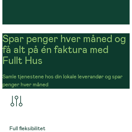
Spar penger hver måned og
få alt på én faktura med
Fullt Hus
Samle tjenestene hos din lokale leverandør og spar
penger hver måned
Full fleksibilitet