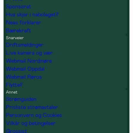
Sponsorat
Hva skjer i nabolaget?
Neas forklarer
Bærekraft
Snarveier
Driftsmeldinger
Live kamera og vær
Webmail Nordmøre
Webmail Oppdal
Webmail Røros
Flytte?
Annet
Strømguiden
Prisliste strømavtaler
Personvern og Cookies
Vilkår og betingelser
Grossist