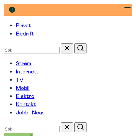
Hopp
til
innhold
Privat
Bedrift
Søk
Tilbakestill
Søk
etter
Strøm
Internett
TV
Mobil
Elektro
Kontakt
Jobb i Neas
Søk
Tilbakestill
Søk
etter