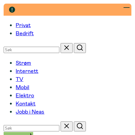
Hopp
til
innhold
Privat
Bedrift
Søk
Tilbakestill
Søk
etter
Strøm
Internett
TV
Mobil
Elektro
Kontakt
Jobb i Neas
Søk
Tilbakestill
Søk
etter