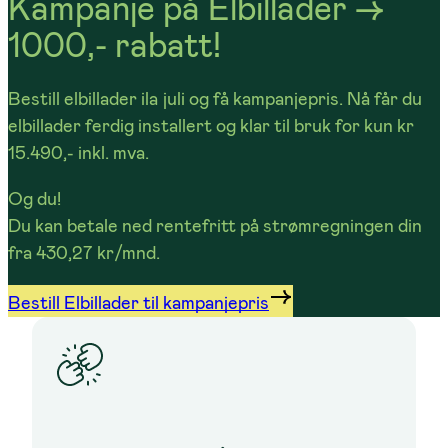
Kampanje på Elbillader ->
1000,- rabatt!
Bestill elbillader ila juli og få kampanjepris. Nå får du
elbillader ferdig installert og klar til bruk for kun
kr
15.490,- inkl. mva
.
Og du!
Du kan betale ned rentefritt på strømregningen din
fra
430,27 kr/mnd
.
Bestill Elbillader til kampanjepris