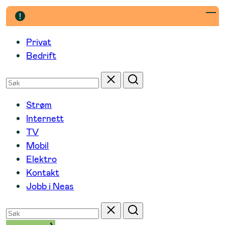
Hopp
til
innhold
Privat
Bedrift
Søk
Tilbakestill
Søk
etter
Strøm
Internett
TV
Mobil
Elektro
Kontakt
Jobb i Neas
Søk
Tilbakestill
Søk
etter