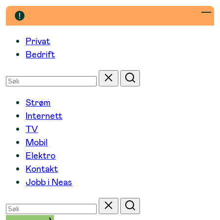
Hopp
til
innhold
Privat
Bedrift
Søk
Tilbakestill
Søk
etter
Strøm
Internett
TV
Mobil
Elektro
Kontakt
Jobb i Neas
Søk
Tilbakestill
Søk
etter