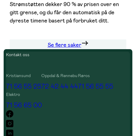
Strømstøtten dekker 90 % av prisen over en
gitt grense, og du får den automatisk på de
dyreste timene basert på forbruket ditt.
Se flere saker
Kontakt oss
Kristiansund
Oppdal & Rennebu
Røros
71 56 55 25
72 42 44 44
71 56 55 55
Elektro
71 56 65 00