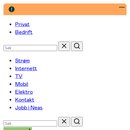
Hopp
til
innhold
Privat
Bedrift
Søk
Tilbakestill
Søk
etter
Strøm
Internett
TV
Mobil
Elektro
Kontakt
Jobb i Neas
Søk
Tilbakestill
Søk
etter