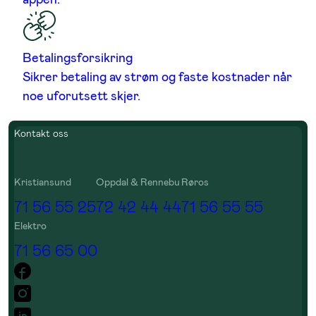
Betalingsforsikring
Sikrer betaling av strøm og faste kostnader når
noe uforutsett skjer.
Kontakt oss
Kristiansund
Oppdal & Rennebu
Røros
71 56 55 25
72 42 44 44
71 56 55 55
Elektro
71 56 65 00