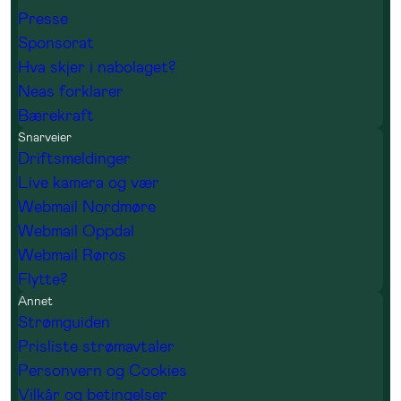
Presse
Sponsorat
Hva skjer i nabolaget?
Neas forklarer
Bærekraft
Snarveier
Driftsmeldinger
Live kamera og vær
Webmail Nordmøre
Webmail Oppdal
Webmail Røros
Flytte?
Annet
Strømguiden
Prisliste strømavtaler
Personvern og Cookies
Vilkår og betingelser