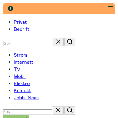
Hopp
til
innhold
Privat
Bedrift
Søk
Tilbakestill
Søk
etter
Strøm
Internett
TV
Mobil
Elektro
Kontakt
Jobb i Neas
Søk
Tilbakestill
Søk
etter