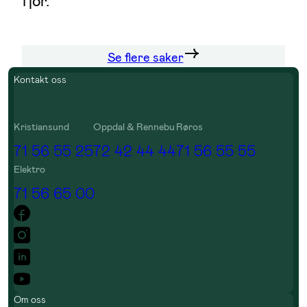
fjor.
Se flere saker
Kontakt oss
Kristiansund
Oppdal & Rennebu
Røros
71 56 55 25
72 42 44 44
71 56 55 55
Elektro
71 56 65 00
Om oss