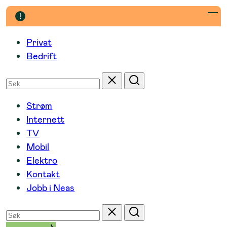
Hopp
til
innhold
Privat
Bedrift
Søk
Tilbakestill
Søk
etter
Strøm
Internett
TV
Mobil
Elektro
Kontakt
Jobb i Neas
Søk
Tilbakestill
Søk
etter