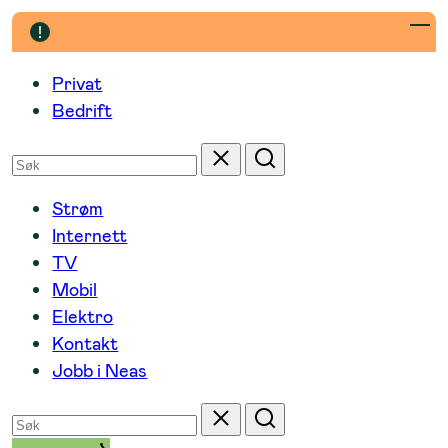
Hopp
til
innhold
Privat
Bedrift
Søk
Tilbakestill
Søk
etter
Strøm
Internett
TV
Mobil
Elektro
Kontakt
Jobb i Neas
Søk
Tilbakestill
Søk
etter