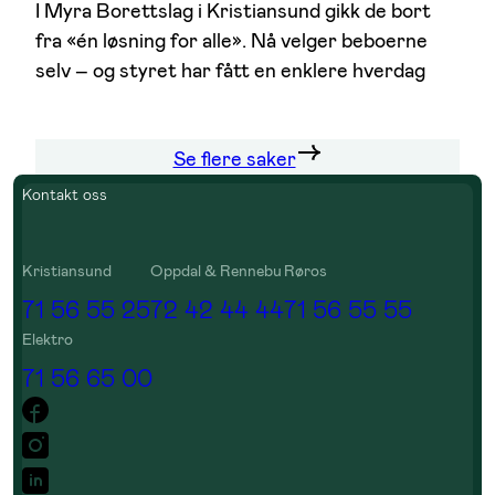
I Myra Borettslag i Kristiansund gikk de bort
fra «én løsning for alle». Nå velger beboerne
selv – og styret har fått en enklere hverdag
Se flere saker
Kontakt oss
Kristiansund
Oppdal & Rennebu
Røros
71 56 55 25
72 42 44 44
71 56 55 55
Elektro
71 56 65 00