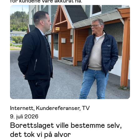
for kundene våre akkurat nå.
Internett
, 
Kundereferanser
, 
TV
9. juli 2026
Borettslaget ville bestemme selv,
det tok vi på alvor