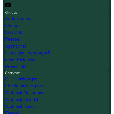
Om oss
Jobb hos oss
Om oss
Kontakt
Presse
Sponsorat
Hva skjer i nabolaget?
Neas forklarer
Bærekraft
Snarveier
Driftsmeldinger
Live kamera og vær
Webmail Nordmøre
Webmail Oppdal
Webmail Røros
Flytte?