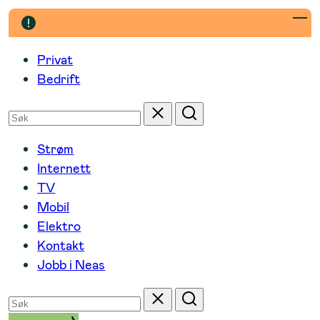
Hopp
til
innhold
Privat
Bedrift
Søk
Tilbakestill
Søk
etter
Strøm
Internett
TV
Mobil
Elektro
Kontakt
Jobb i Neas
Søk
Tilbakestill
Søk
etter