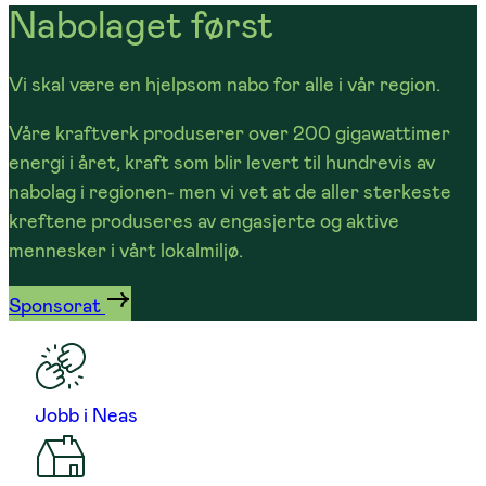
Nabolaget først
Vi skal være en hjelpsom nabo for alle i vår region.
Våre kraftverk produserer over 200 gigawattimer
energi i året, kraft som blir levert til hundrevis av
nabolag i regionen- men vi vet at de aller sterkeste
kreftene produseres av engasjerte og aktive
mennesker i vårt lokalmiljø.
Sponsorat
Jobb i Neas