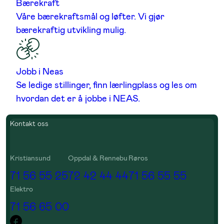
Bærekraft
Våre bærekraftsmål og løfter. Vi gjør
bærekraftig utvikling mulig.
Jobb i Neas
Se ledige stillinger, finn lærlingplass og les om
hvordan det er å jobbe i NEAS.
Kontakt oss
Kristiansund
Oppdal & Rennebu
Røros
71 56 55 25
72 42 44 44
71 56 55 55
Elektro
71 56 65 00