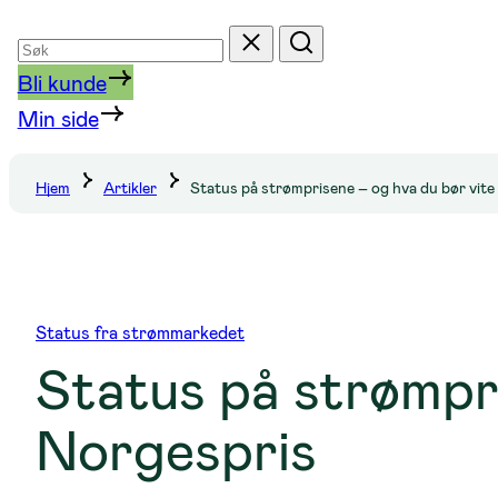
Søk
Tilbakestill
Søk
etter
Bli kunde
Min side
Hjem
Artikler
Status på strømprisene – og hva du bør vit
Status fra strømmarkedet
Status på strømpr
Norgespris