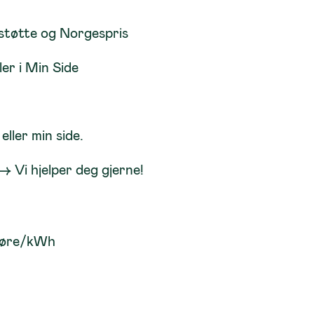
støtte og Norgespris
er i Min Side
eller min side.
-> Vi hjelper deg gjerne!
0 øre/kWh