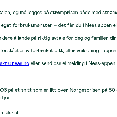
talen, og må legges på strømprisen både med strøm
v eget forbruksmønster – det får du i Neas appen ell
ere å lande på riktig avtale for deg og familien din
rståelse av forbruket ditt, eller veiledning i appen 
akt@neas.no
eller send oss ei melding i Neas-appen 
NO3 på et snitt som er litt over Norgesprisen på 5
 fjor
 ikke alt