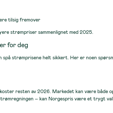
re tilsig fremover
høyere strømpriser sammenlignet med 2025.
er for deg
kan spå strømprisene helt sikkert. Her er noen spørs
koster resten av 2026. Markedet kan være både opp
å strømregningen – kan Norgespris være et trygt val