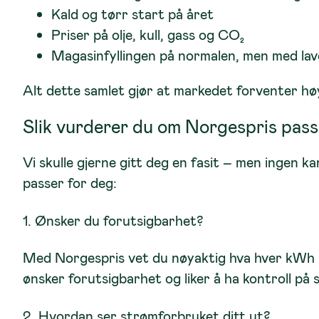
Kald og tørr start på året
Priser på olje, kull, gass og CO₂
Magasinfyllingen på normalen, men med lave
Alt dette samlet gjør at markedet forventer 
Slik vurderer du om Norgespris pass
Vi skulle gjerne gitt deg en fasit – men ingen 
passer for deg:
1. Ønsker du forutsigbarhet?
Med Norgespris vet du nøyaktig hva hver kWh 
ønsker forutsigbarhet
og liker å ha kontroll p
2. Hvordan ser strømforbruket ditt ut?