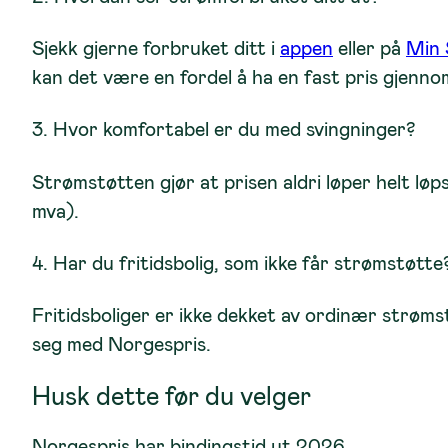
Sjekk gjerne forbruket ditt i
appen
eller på
Min 
kan det være en fordel å ha en fast pris gjenno
3. Hvor komfortabel er du med svingninger?
Strømstøtten gjør at prisen aldri løper helt l
mva).
4. Har du fritidsbolig, som ikke får strømstøtte
Fritidsboliger er ikke dekket av ordinær strøms
seg med Norgespris.
Husk dette før du velger
Norgespris har
bindingstid ut 202
6