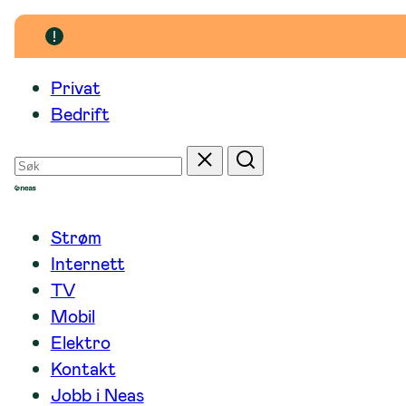
Hopp
til
innhold
Privat
Bedrift
Søk
Tilbakestill
Søk
etter
Strøm
Internett
TV
Mobil
Elektro
Kontakt
Jobb i Neas