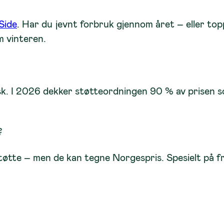
Side
. Har du jevnt forbruk gjennom året – eller to
m vinteren.
øpsk. I 2026 dekker støtteordningen 90 % av prise
?
tøtte – men de kan tegne Norgespris. Spesielt på fr