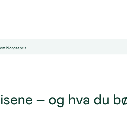
e om Norgespris
isene – og hva du bø