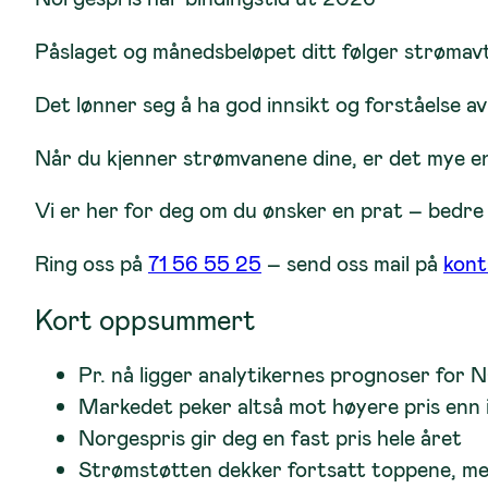
Påslaget og månedsbeløpet ditt følger strømav
Det lønner seg å ha god innsikt og forståelse a
Når du kjenner strømvanene dine, er det mye enkl
Vi er her for deg om du ønsker en prat – bedre fo
Ring oss på
71 56 55 25
– send oss mail på
kont
Kort oppsummert
Pr. nå ligger analytikernes prognoser for 
Markedet peker altså mot høyere pris enn i
Norgespris gir deg en fast pris hele året
Strømstøtten dekker fortsatt toppene, men