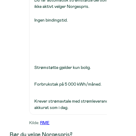
Krever
ikke aktivt velger Norgespris.
Ingen bindingstid.
Bindi
Du har
Strøm
bindi
Strømstøtte gjelder kun bolig.
Norges
Forbr
Forbrukstak på 5 000 kWh/måned.
bolig
Krever strømavtale med strømleverandør,
Kreve
akkurat som i dag.
akkur
Kilde:
RME
Bør du velge Norgespris?