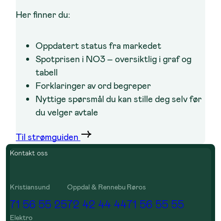
Her finner du:
Oppdatert status fra markedet
Spotprisen i NO3 – oversiktlig i graf og
tabell
Forklaringer av ord begreper
Nyttige spørsmål du kan stille deg selv før
du velger avtale
Til strømguiden
Kontakt oss
Kristiansund
Oppdal & Rennebu
Røros
71 56 55 25
72 42 44 44
71 56 55 55
Elektro