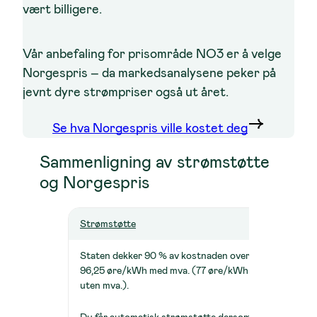
vært billigere.
Vår anbefaling for prisområde NO3 er å velge
Norgespris – da markedsanalysene peker på
jevnt dyre strømpriser også ut året.
Se hva Norgespris ville kostet deg
Sammenligning av strømstøtte
og Norgespris
Strømstøtte
Norge
Staten dekker 90 % av kostnaden over
Du be
96,25 øre/kWh med mva. (77 øre/kWh
med m
uten mva.).
Du får automatisk strømstøtte dersom du