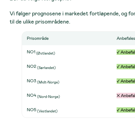
Vi følger prognosene i markedet fortløpende, og for
til de ulike prisområdene.
Prisområde
Anbefales
NO1
✓ Anbefa
(Østlandet)
NO2
✓ Anbefa
(Sørlandet)
NO3
✓ Anbefa
(Midt-Norge)
NO4
✕ Anbefal
(Nord-Norge)
NO5
✓ Anbefa
(Vestlandet)