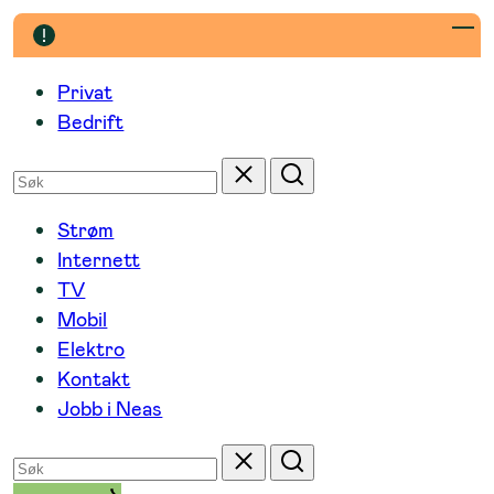
Hopp
til
innhold
Privat
Bedrift
Søk
Tilbakestill
Søk
etter
Strøm
Internett
TV
Mobil
Elektro
Kontakt
Jobb i Neas
Søk
Tilbakestill
Søk
etter