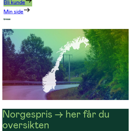
Bli kunde
Min side
Norgespris -> her får du
oversikten