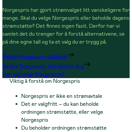
Norgespris har gjort strømvalget litt vanskeligere for
mange. Skal du velge Norgespris eller beholde dagens
strømstøtte? Det finnes ingen fasit. Derfor har vi
samlet det du trenger for å forstå alternativene, se
på dine egne tall og ta et valg du er trygg på.
Bestill Norgespris på Elhub
Se hva Norgespris ville kostet deg
Bør jeg velge Norgespris?
Viktig å forstå om Norgespris
Norgespris er ikke en strømavtale
Det er valgfritt – du kan beholde
ordningen strømstøtte, eller velge
Norgespris
Du beholder ordningen strømstøtte