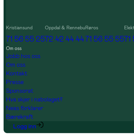
Kristiansund
Oppdal & Rennebu
Røros
Elek
71 56 55 25
72 42 44 44
71 56 55 55
71
Om oss
Jobb hos oss
Om oss
Kontakt
Presse
Sponsorat
Hva skjer i nabolaget?
Neas forklarer
Bærekraft
Logg inn