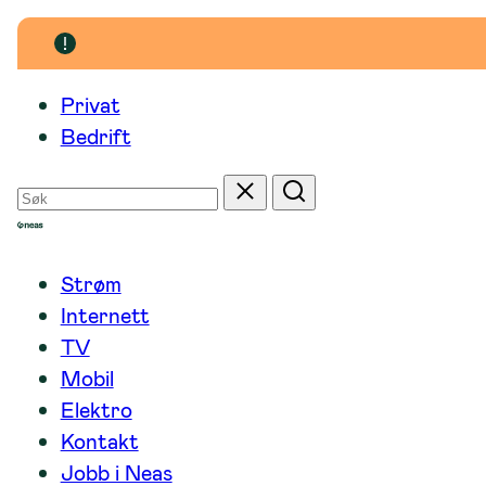
Hopp
til
innhold
Privat
Bedrift
Søk
Tilbakestill
Søk
etter
Strøm
Internett
TV
Mobil
Elektro
Kontakt
Jobb i Neas