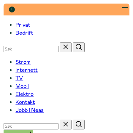
Hopp
til
innhold
Privat
Bedrift
Søk
Tilbakestill
Søk
etter
Strøm
Internett
TV
Mobil
Elektro
Kontakt
Jobb i Neas
Søk
Tilbakestill
Søk
etter