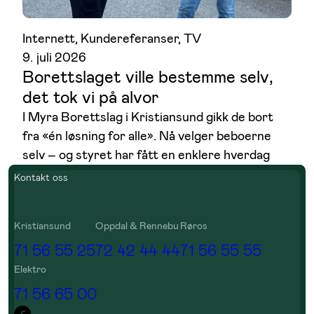
Internett
, 
Kundereferanser
, 
TV
9. juli 2026
Borettslaget ville bestemme selv,
det tok vi på alvor
I Myra Borettslag i Kristiansund gikk de bort
fra «én løsning for alle». Nå velger beboerne
selv – og styret har fått en enklere hverdag
Kontakt oss
Kristiansund
Oppdal & Rennebu
Røros
71 56 55 25
72 42 44 44
71 56 55 55
Elektro
71 56 65 00