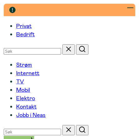
Hopp
til
innhold
Privat
Bedrift
Søk
Tilbakestill
Søk
etter
Strøm
Internett
TV
Mobil
Elektro
Kontakt
Jobb i Neas
Søk
Tilbakestill
Søk
etter