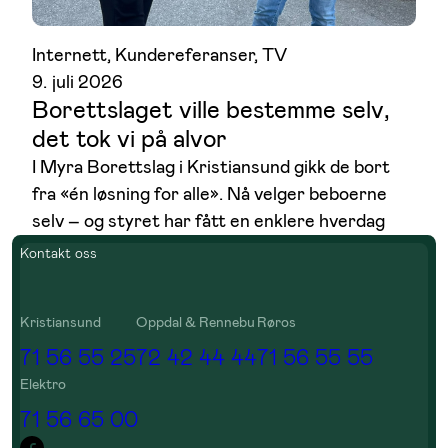
Internett
, 
Kundereferanser
, 
TV
9. juli 2026
Borettslaget ville bestemme selv,
det tok vi på alvor
I Myra Borettslag i Kristiansund gikk de bort
fra «én løsning for alle». Nå velger beboerne
selv – og styret har fått en enklere hverdag
Kontakt oss
Kristiansund
Oppdal & Rennebu
Røros
71 56 55 25
72 42 44 44
71 56 55 55
Elektro
71 56 65 00