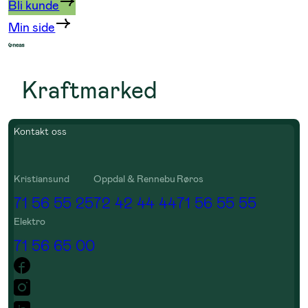
Bli kunde
Min side
Kraftmarked
Kontakt oss
Kristiansund
Oppdal & Rennebu
Røros
71 56 55 25
72 42 44 44
71 56 55 55
Elektro
71 56 65 00