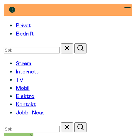
Hopp
til
innhold
Privat
Bedrift
Søk
Tilbakestill
Søk
etter
Strøm
Internett
TV
Mobil
Elektro
Kontakt
Jobb i Neas
Søk
Tilbakestill
Søk
etter