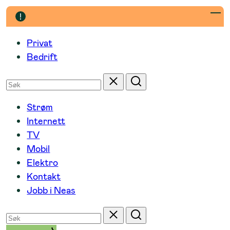
Hopp
til
innhold
Privat
Bedrift
Søk
Tilbakestill
Søk
etter
Strøm
Internett
TV
Mobil
Elektro
Kontakt
Jobb i Neas
Søk
Tilbakestill
Søk
etter