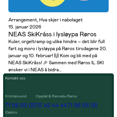
Arrangement
, 
Hva skjer i nabolaget
15. januar 2026
NEAS SkiKråss i lysløypa Røros
Kuler, orgeltramp og ulike hindre – det blir full
fart og moro i lysløypa på Røros tirsdagene 20.
januar og 10. februar! 🙌 Kom og bli med på
NEAS SkiKråss! 🎉 Sammen med Røros IL SKI
ønsker vi i NEAS å bidra…
Kontakt oss
Kristiansund
Oppdal & Rennebu
Røros
71 56 55 25
72 42 44 44
71 56 55 55
Elektro