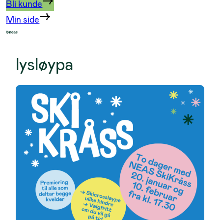
Bli kunde
Min side
lysløypa