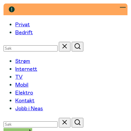
Hopp
til
innhold
Privat
Bedrift
Søk
Tilbakestill
Søk
etter
Strøm
Internett
TV
Mobil
Elektro
Kontakt
Jobb i Neas
Søk
Tilbakestill
Søk
etter