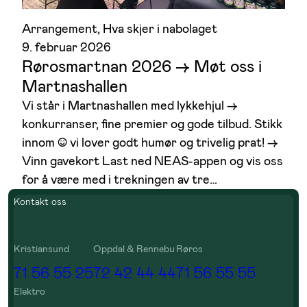
Arrangement
, 
Hva skjer i nabolaget
9. februar 2026
Rørosmartnan 2026 –> Møt oss i
Martnashallen
Vi står i Martnashallen med lykkehjul →
konkurranser, fine premier og gode tilbud. Stikk
innom ☺ vi lover godt humør og trivelig prat! →
Vinn gavekort Last ned NEAS‑appen og vis oss
for å være med i trekningen av tre…
Kontakt oss
Kristiansund
Oppdal & Rennebu
Røros
71 56 55 25
72 42 44 44
71 56 55 55
Elektro