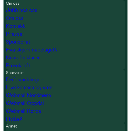
Om oss
Jobb hos oss
Om oss
Kontakt
Presse
Sponsorat
Hva skjer i nabolaget?
Neas forklarer
Bærekraft
Snarveier
Driftsmeldinger
Live kamera og vær
Webmail Nordmøre
Webmail Oppdal
Webmail Røros
Flytte?
Annet