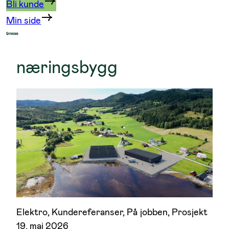
Bli kunde
Min side
næringsbygg
Elektro
, 
Kundereferanser
, 
På jobben
, 
Prosjekt
19. mai 2026