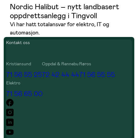
Nordic Halibut – nytt landbasert
oppdrettsanlegg i Tingvoll
Vi har hatt totalansvar for elektro, IT og
automasjon.
Kontakt oss
Kristiansund
Oppdal & Rennebu
Røros
71 56 55 25
72 42 44 44
71 56 55 55
Elektro
71 56 65 00