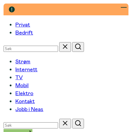
Hopp
til
innhold
Privat
Bedrift
Søk
Tilbakestill
Søk
etter
Strøm
Internett
TV
Mobil
Elektro
Kontakt
Jobb i Neas
Søk
Tilbakestill
Søk
etter