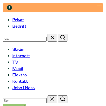
Hopp
til
innhold
Privat
Bedrift
Søk
Tilbakestill
Søk
etter
Strøm
Internett
TV
Mobil
Elektro
Kontakt
Jobb i Neas
Søk
Tilbakestill
Søk
etter