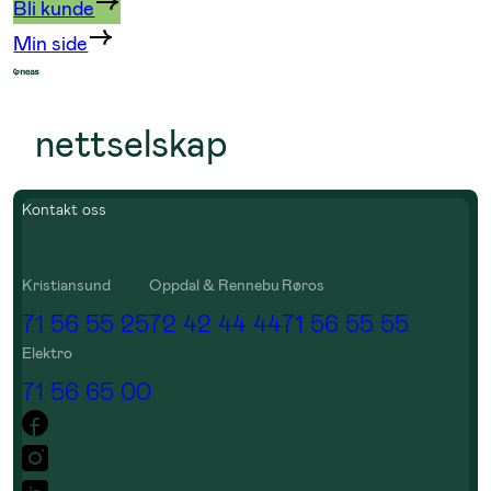
Bli kunde
Min side
nettselskap
Kontakt oss
Kristiansund
Oppdal & Rennebu
Røros
71 56 55 25
72 42 44 44
71 56 55 55
Elektro
71 56 65 00