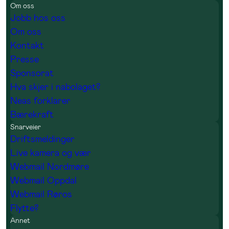
Om oss
Jobb hos oss
Om oss
Kontakt
Presse
Sponsorat
Hva skjer i nabolaget?
Neas forklarer
Bærekraft
Snarveier
Driftsmeldinger
Live kamera og vær
Webmail Nordmøre
Webmail Oppdal
Webmail Røros
Flytte?
Annet