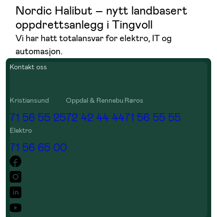
Nordic Halibut – nytt landbasert
oppdrettsanlegg i Tingvoll
Vi har hatt totalansvar for elektro, IT og
automasjon.
Kontakt oss
Kristiansund
Oppdal & Rennebu
Røros
71 56 55 25
72 42 44 44
71 56 55 55
Elektro
71 56 65 00