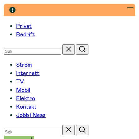
Hopp
til
innhold
Privat
Bedrift
Søk
Tilbakestill
Søk
etter
Strøm
Internett
TV
Mobil
Elektro
Kontakt
Jobb i Neas
Søk
Tilbakestill
Søk
etter