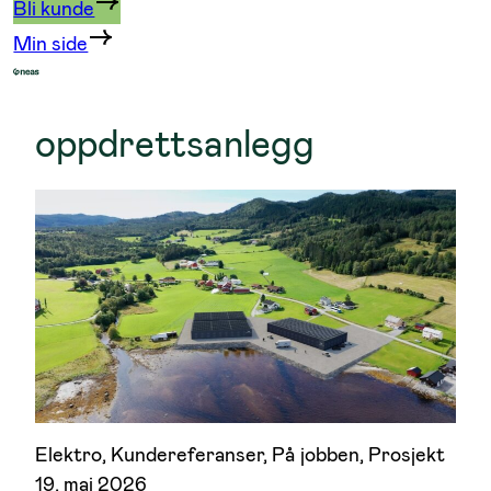
Bli kunde
Min side
oppdrettsanlegg
Elektro
, 
Kundereferanser
, 
På jobben
, 
Prosjekt
19. mai 2026