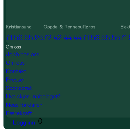
Kristiansund
Oppdal & Rennebu
Røros
Elek
71 56 55 25
72 42 44 44
71 56 55 55
71
Om oss
Jobb hos oss
Om oss
Kontakt
Presse
Sponsorat
Hva skjer i nabolaget?
Neas forklarer
Bærekraft
Logg inn