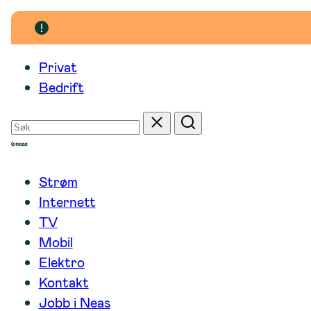
Hopp
til
innhold
Privat
Bedrift
Søk
Tilbakestill
Søk
etter
Strøm
Internett
TV
Mobil
Elektro
Kontakt
Jobb i Neas