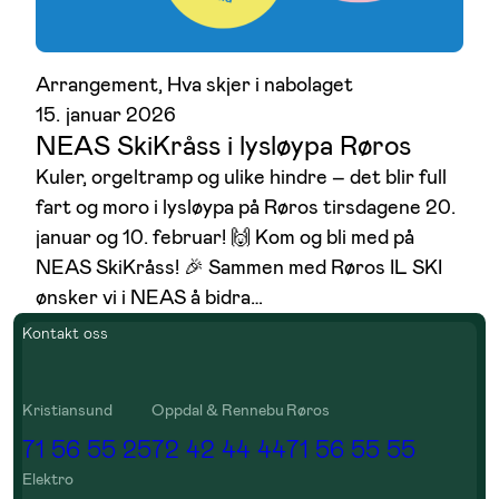
Arrangement
, 
Hva skjer i nabolaget
15. januar 2026
NEAS SkiKråss i lysløypa Røros
Kuler, orgeltramp og ulike hindre – det blir full
fart og moro i lysløypa på Røros tirsdagene 20.
januar og 10. februar! 🙌 Kom og bli med på
NEAS SkiKråss! 🎉 Sammen med Røros IL SKI
ønsker vi i NEAS å bidra…
Kontakt oss
Kristiansund
Oppdal & Rennebu
Røros
71 56 55 25
72 42 44 44
71 56 55 55
Elektro