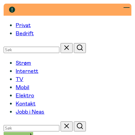
Hopp
til
innhold
Privat
Bedrift
Søk
Tilbakestill
Søk
etter
Strøm
Internett
TV
Mobil
Elektro
Kontakt
Jobb i Neas
Søk
Tilbakestill
Søk
etter