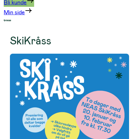
Bli kunde
Min side
SkiKråss