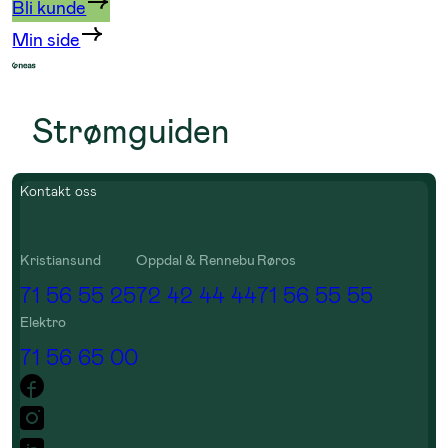
Bli kunde
Min side
Strømguiden
Kontakt oss
Kristiansund
Oppdal & Rennebu
Røros
71 56 55 25
72 42 44 44
71 56 55 55
Elektro
71 56 65 00