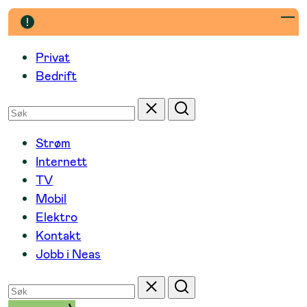
Hopp
til
innhold
Privat
Bedrift
Søk
Tilbakestill
Søk
etter
Strøm
Internett
TV
Mobil
Elektro
Kontakt
Jobb i Neas
Søk
Tilbakestill
Søk
etter