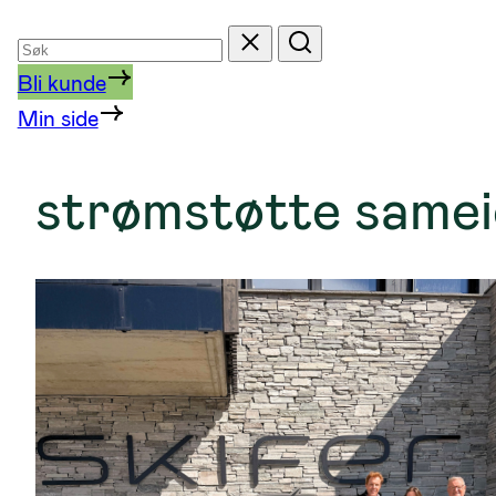
Søk
Tilbakestill
Søk
etter
Bli kunde
Min side
strømstøtte samei