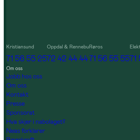
Kristiansund
Oppdal & Rennebu
Røros
Elek
71 56 55 25
72 42 44 44
71 56 55 55
71
Om oss
Jobb hos oss
Om oss
Kontakt
Presse
Sponsorat
Hva skjer i nabolaget?
Neas forklarer
Bærekraft