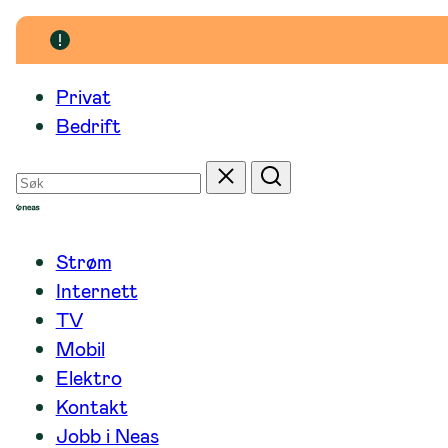
Hopp
til
innhold
Privat
Bedrift
Søk
Tilbakestill
Søk
etter
Strøm
Internett
TV
Mobil
Elektro
Kontakt
Jobb i Neas