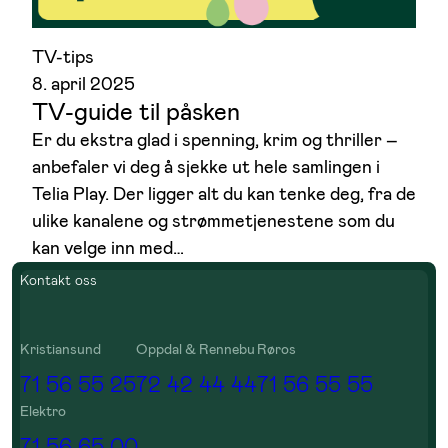
TV-tips
8. april 2025
TV-guide til påsken
Er du ekstra glad i spenning, krim og thriller –
anbefaler vi deg å sjekke ut hele samlingen i
Telia Play. Der ligger alt du kan tenke deg, fra de
ulike kanalene og strømmetjenestene som du
kan velge inn med…
Kontakt oss
Kristiansund
Oppdal & Rennebu
Røros
71 56 55 25
72 42 44 44
71 56 55 55
Elektro
71 56 65 00