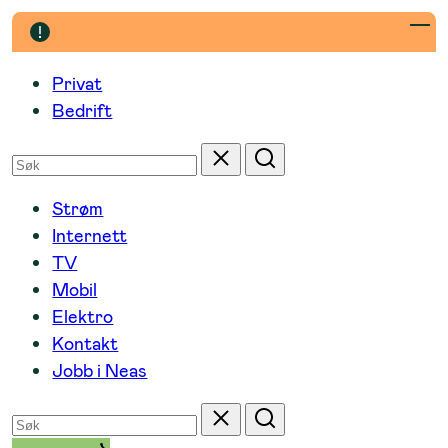
Hopp
til
innhold
Privat
Bedrift
Søk
Tilbakestill
Søk
etter
Strøm
Internett
TV
Mobil
Elektro
Kontakt
Jobb i Neas
Søk
Tilbakestill
Søk
etter