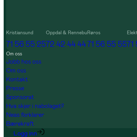
Kristiansund
Oppdal & Rennebu
Røros
Elek
71 56 55 25
72 42 44 44
71 56 55 55
71
Om oss
Jobb hos oss
Om oss
Kontakt
Presse
Sponsorat
Hva skjer i nabolaget?
Neas forklarer
Bærekraft
Logg inn