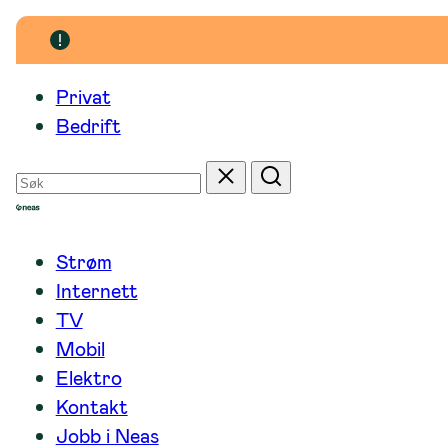
Hopp
til
innhold
Privat
Bedrift
Søk
Tilbakestill
Søk
etter
Strøm
Internett
TV
Mobil
Elektro
Kontakt
Jobb i Neas