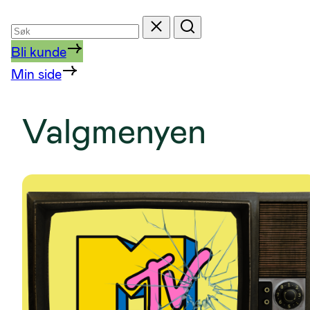
Søk
Tilbakestill
Søk
etter
Bli kunde
Min side
Valgmenyen