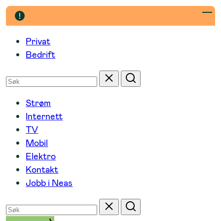
Hopp
til
innhold
Privat
Bedrift
Søk
Tilbakestill
Søk
etter
Strøm
Internett
TV
Mobil
Elektro
Kontakt
Jobb i Neas
Søk
Tilbakestill
Søk
etter