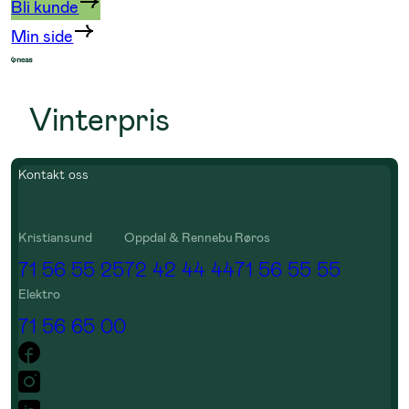
Bli kunde
Min side
Vinterpris
Kontakt oss
Kristiansund
Oppdal & Rennebu
Røros
71 56 55 25
72 42 44 44
71 56 55 55
Elektro
71 56 65 00