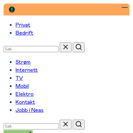
Hopp
til
innhold
Privat
Bedrift
Søk
Tilbakestill
Søk
etter
Strøm
Internett
TV
Mobil
Elektro
Kontakt
Jobb i Neas
Søk
Tilbakestill
Søk
etter