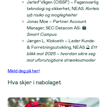
Jarleif Vågen (CISSP)
– Fagansvarlig
teknologi og sikkerhet, NEAS.
Korleis
sjå risiko og moglegheiter
Jonas Moe
– Partner Account
Manager, SEC Datacom AS- 🏫
Smart Campus
Jørgen L. Klokseth
– Leder Kunde-
& Forretningsutvikling, NEAS.🔮
Ett
blikk mot 2025 – hvordan sikre seg
mot uforutsigbare strømkostnader
Meld deg på her!
Hva skjer i nabolaget