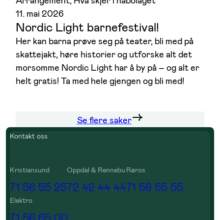
Arrangement
, 
Hva skjer i nabolaget
11. mai 2026
Nordic Light barnefestival!
Her kan barna prøve seg på teater, bli med på
skattejakt, høre historier og utforske alt det
morsomme Nordic Light har å by på – og alt er
helt gratis! Ta med hele gjengen og bli med!
Se flere saker
Kontakt oss
Kristiansund
Oppdal & Rennebu
Røros
71 56 55 25
72 42 44 44
71 56 55 55
Elektro
71 56 65 00