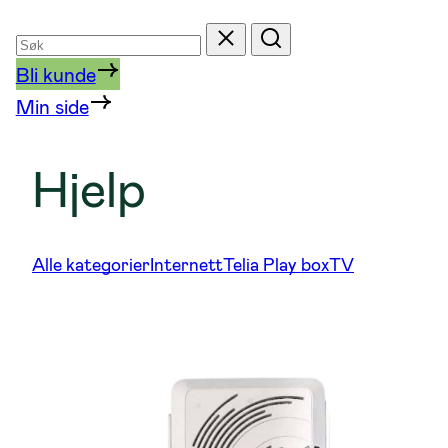
Søk
Tilbakestill
Søk
etter
Bli kunde
Min side
Hjelp
Alle kategorier
Internett
Telia Play box
TV