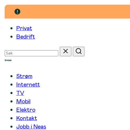
Hopp
til
innhold
Privat
Bedrift
Søk
Tilbakestill
Søk
etter
Strøm
Internett
TV
Mobil
Elektro
Kontakt
Jobb i Neas