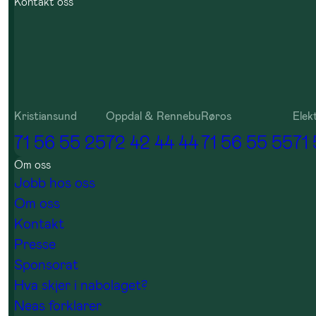
Kontakt oss
Kristiansund
Oppdal & Rennebu
Røros
Elek
71 56 55 25
72 42 44 44
71 56 55 55
71
Om oss
Jobb hos oss
Om oss
Kontakt
Presse
Sponsorat
Hva skjer i nabolaget?
Neas forklarer