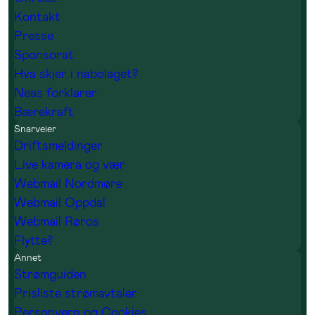
Kontakt
Presse
Sponsorat
Hva skjer i nabolaget?
Neas forklarer
Bærekraft
Snarveier
Driftsmeldinger
Live kamera og vær
Webmail Nordmøre
Webmail Oppdal
Webmail Røros
Flytte?
Annet
Strømguiden
Prisliste strømavtaler
Personvern og Cookies