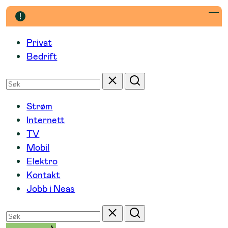
Hopp
til
innhold
Privat
Bedrift
Søk
Tilbakestill
Søk
etter
Strøm
Internett
TV
Mobil
Elektro
Kontakt
Jobb i Neas
Søk
Tilbakestill
Søk
etter