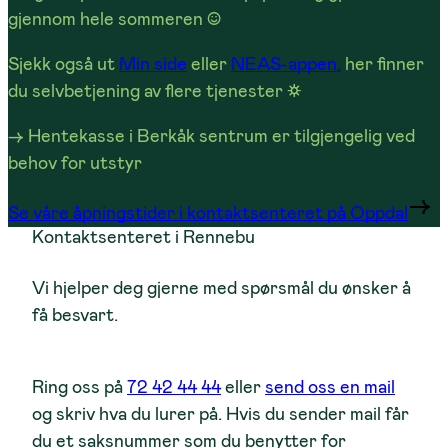
gjennom hele sommeren ☺
Sjekk også ut
Min side
eller
NEAS-appen,
her finner
du selvbetjening av flere tjenester ☼
→ Hentekasse i Berkåk sentrum er tilgjengelig ved
behov for utstyr
Se våre åpningstider i kontaktsenteret på Oppdal
Kontaktsenteret i Rennebu
Vi hjelper deg gjerne med spørsmål du ønsker å
få besvart.
Ring oss på
7
2 42 44 44
eller
send oss en mail
og skriv hva du lurer på. Hvis du sender mail får
du et saksnummer som du benytter for