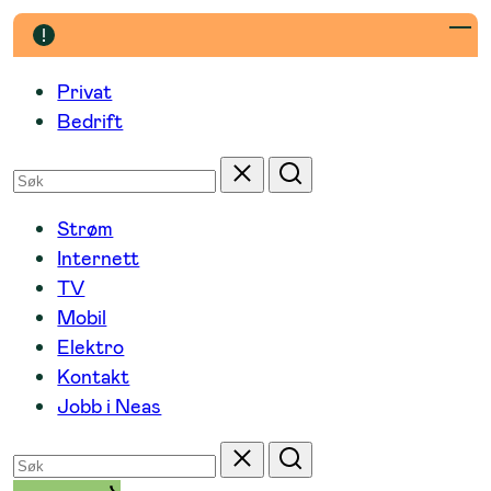
Hopp
til
innhold
Privat
Bedrift
Søk
Tilbakestill
Søk
etter
Strøm
Internett
TV
Mobil
Elektro
Kontakt
Jobb i Neas
Søk
Tilbakestill
Søk
etter