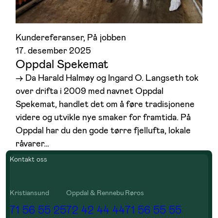
Kundereferanser
, 
På jobben
17. desember 2025
Oppdal Spekemat
→ Da Harald Halmøy og Ingard O. Langseth tok
over drifta i 2009 med navnet Oppdal
Spekemat, handlet det om å føre tradisjonene
videre og utvikle nye smaker for framtida. På
Oppdal har du den gode tørre fjellufta, lokale
råvarer…
Kontakt oss
Kristiansund
Oppdal & Rennebu
Røros
71 56 55 25
72 42 44 44
71 56 55 55