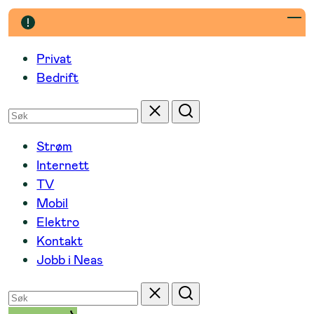
Hopp
til
innhold
Privat
Bedrift
Søk
Tilbakestill
Søk
etter
Strøm
Internett
TV
Mobil
Elektro
Kontakt
Jobb i Neas
Søk
Tilbakestill
Søk
etter