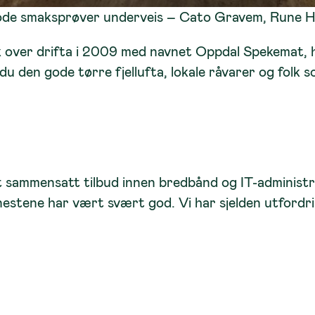
ode smaksprøver underveis – Cato Gravem, Rune H
over drifta i 2009 med navnet Oppdal Spekemat, ha
u den gode tørre fjellufta, lokale råvarer og folk s
t sammensatt tilbud innen bredbånd og IT-administr
enestene har vært svært god. Vi har sjelden utfordri