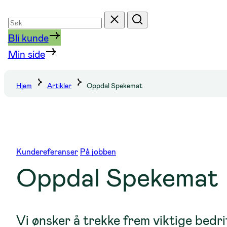
Søk
Tilbakestill
Søk
etter
Bli kunde
Min side
Hjem
Artikler
Oppdal Spekemat
Kundereferanser
På jobben
Oppdal Spekemat
Vi ønsker å trekke frem viktige bedri