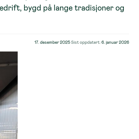
edrift, bygd på lange tradisjoner og
Lagt
17. desember 2025
Sist oppdatert:
6. januar 2026
ut
på