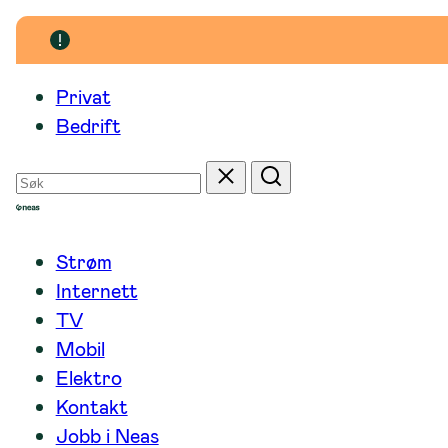
Hopp
til
innhold
Privat
Bedrift
Søk
Tilbakestill
Søk
etter
Strøm
Internett
TV
Mobil
Elektro
Kontakt
Jobb i Neas