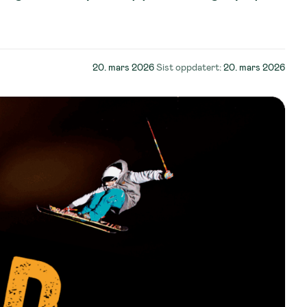
Lagt
20. mars 2026
Sist oppdatert:
20. mars 2026
ut
på