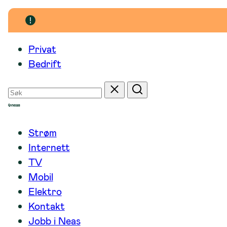
Hopp
til
innhold
Privat
Bedrift
Søk
Tilbakestill
Søk
etter
Strøm
Internett
TV
Mobil
Elektro
Kontakt
Jobb i Neas