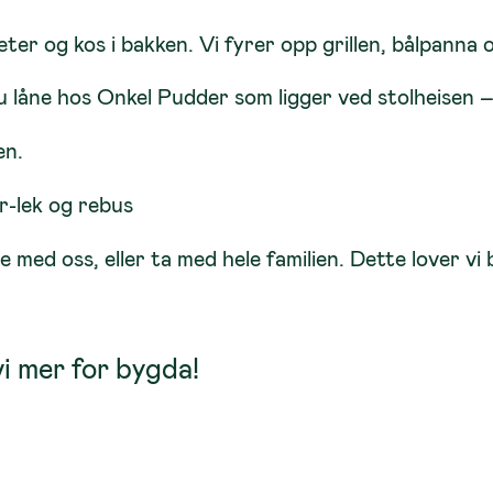
eter og kos i bakken. Vi fyrer opp grillen, bålpanna 
 låne hos Onkel Pudder som ligger ved stolheisen – 
en.
er-lek og rebus
med oss, eller ta med hele familien. Dette lover vi b
vi mer for bygda
!