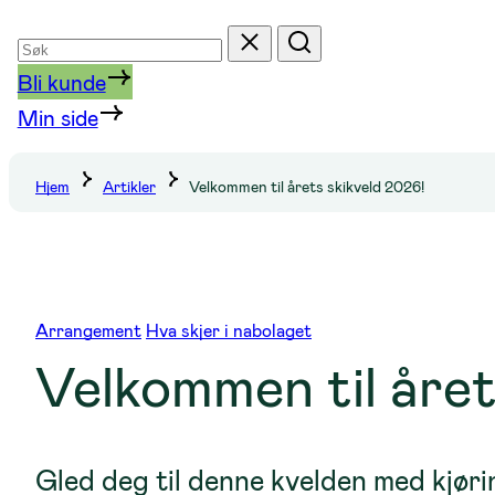
Søk
Tilbakestill
Søk
etter
Bli kunde
Min side
Hjem
Artikler
Velkommen til årets skikveld 2026!
Arrangement
Hva skjer i nabolaget
Velkommen til året
Gled deg til denne kvelden med kjørin