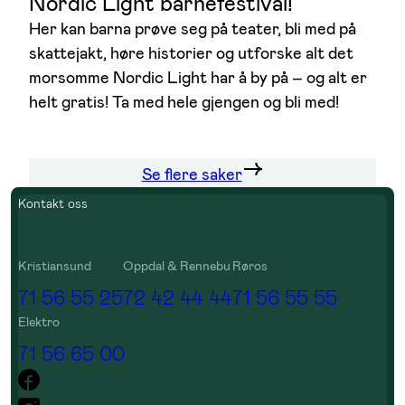
Nordic Light barnefestival!
Her kan barna prøve seg på teater, bli med på
skattejakt, høre historier og utforske alt det
morsomme Nordic Light har å by på – og alt er
helt gratis! Ta med hele gjengen og bli med!
Se flere saker
Kontakt oss
Kristiansund
Oppdal & Rennebu
Røros
71 56 55 25
72 42 44 44
71 56 55 55
Elektro
71 56 65 00