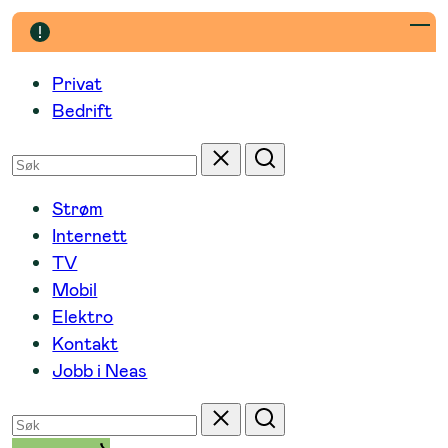
Hopp
til
innhold
Privat
Bedrift
Søk
Tilbakestill
Søk
etter
Strøm
Internett
TV
Mobil
Elektro
Kontakt
Jobb i Neas
Søk
Tilbakestill
Søk
etter