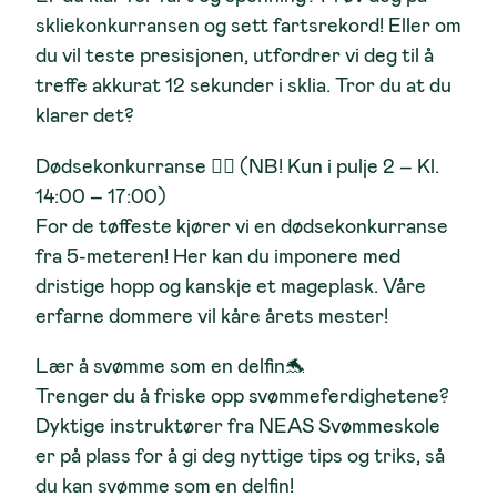
skliekonkurransen og sett fartsrekord! Eller om
du vil teste presisjonen, utfordrer vi deg til å
treffe akkurat 12 sekunder i sklia. Tror du at du
klarer det?
Dødsekonkurranse
🤸‍♂️
(NB! Kun i pulje 2 – Kl.
14:00 – 17:00)
For de tøffeste kjører vi en dødsekonkurranse
fra 5-meteren! Her kan du imponere med
dristige hopp og kanskje et mageplask. Våre
erfarne dommere vil kåre årets mester!
Lær å svømme som en delfin
🐬
Trenger du å friske opp svømmeferdighetene?
Dyktige instruktører fra NEAS Svømmeskole
er på plass for å gi deg nyttige tips og triks, så
du kan svømme som en delfin!