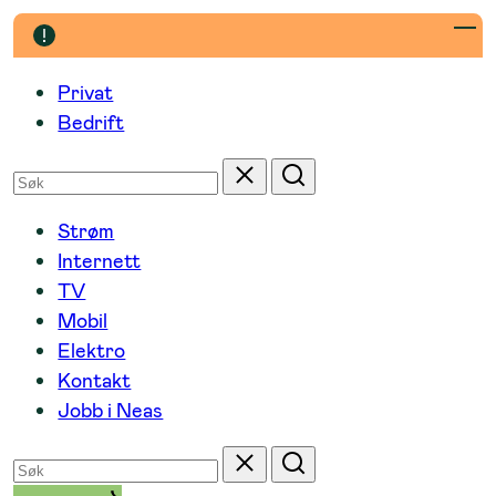
Hopp
til
innhold
Privat
Bedrift
Søk
Tilbakestill
Søk
etter
Strøm
Internett
TV
Mobil
Elektro
Kontakt
Jobb i Neas
Søk
Tilbakestill
Søk
etter