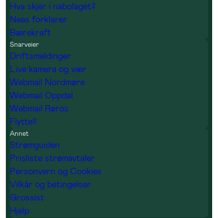
Hva skjer i nabolaget?
Neas forklarer
Bærekraft
Snarveier
Driftsmeldinger
Live kamera og vær
Webmail Nordmøre
Webmail Oppdal
Webmail Røros
Flytte?
Annet
Strømguiden
Prisliste strømavtaler
Personvern og Cookies
Vilkår og betingelser
Grossist
Hjelp