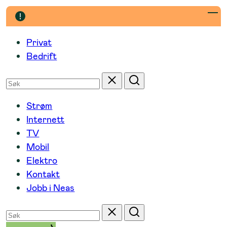
Hopp
til
innhold
Privat
Bedrift
Søk
Tilbakestill
Søk
etter
Strøm
Internett
TV
Mobil
Elektro
Kontakt
Jobb i Neas
Søk
Tilbakestill
Søk
etter