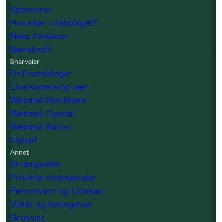
Sponsorat
Hva skjer i nabolaget?
Neas forklarer
Bærekraft
Snarveier
Driftsmeldinger
Live kamera og vær
Webmail Nordmøre
Webmail Oppdal
Webmail Røros
Flytte?
Annet
Strømguiden
Prisliste strømavtaler
Personvern og Cookies
Vilkår og betingelser
Grossist