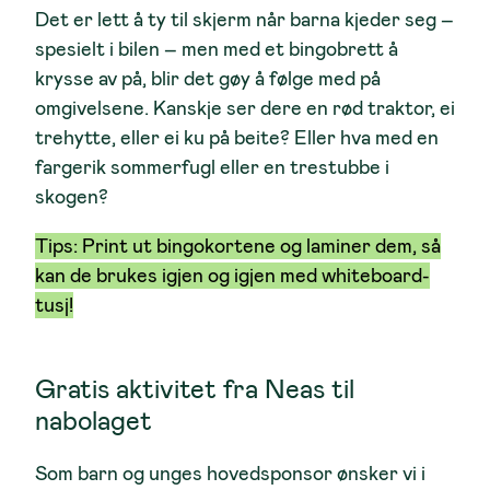
Det er lett å ty til skjerm når barna kjeder seg –
spesielt i bilen – men med et bingobrett å
krysse av på, blir det gøy å følge med på
omgivelsene. Kanskje ser dere en rød traktor, ei
trehytte, eller ei ku på beite? Eller hva med en
fargerik sommerfugl eller en trestubbe i
skogen?
Tips:
Print ut bingokortene og laminer dem, så
kan de brukes igjen og igjen med whiteboard-
tusj!
Gratis aktivitet fra Neas til
nabolaget
Som barn og unges hovedsponsor ønsker vi i