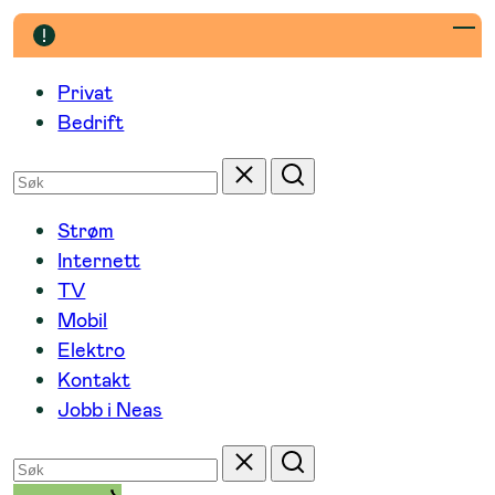
Hopp
til
innhold
Privat
Bedrift
Søk
Tilbakestill
Søk
etter
Strøm
Internett
TV
Mobil
Elektro
Kontakt
Jobb i Neas
Søk
Tilbakestill
Søk
etter