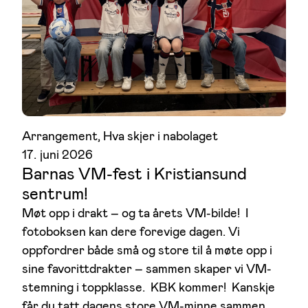
Arrangement
, 
Hva skjer i nabolaget
17. juni 2026
Barnas VM-fest i Kristiansund
sentrum!
Møt opp i drakt – og ta årets VM-bilde! I
fotoboksen kan dere forevige dagen. Vi
oppfordrer både små og store til å møte opp i
sine favorittdrakter – sammen skaper vi VM-
stemning i toppklasse. KBK kommer! Kanskje
får du tatt dagens store VM-minne sammen