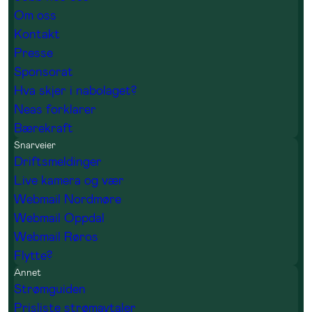
Om oss
Kontakt
Presse
Sponsorat
Hva skjer i nabolaget?
Neas forklarer
Bærekraft
Snarveier
Driftsmeldinger
Live kamera og vær
Webmail Nordmøre
Webmail Oppdal
Webmail Røros
Flytte?
Annet
Strømguiden
Prisliste strømavtaler