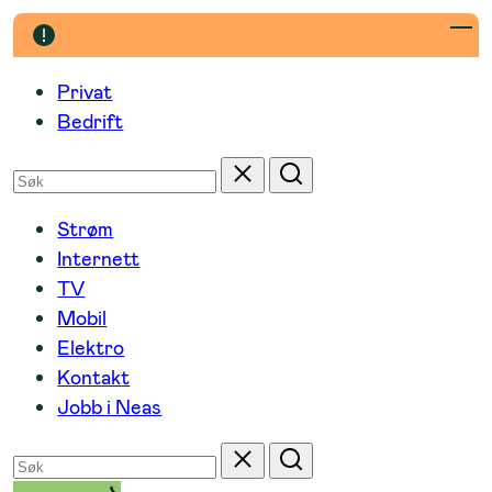
Hopp
til
innhold
Privat
Bedrift
Søk
Tilbakestill
Søk
etter
Strøm
Internett
TV
Mobil
Elektro
Kontakt
Jobb i Neas
Søk
Tilbakestill
Søk
etter