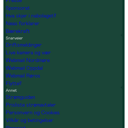
Presse
Sponsorat
Hva skjer i nabolaget?
Neas forklarer
Bærekraft
Snarveier
Driftsmeldinger
Live kamera og vær
Webmail Nordmøre
Webmail Oppdal
Webmail Røros
Flytte?
Annet
Strømguiden
Prisliste strømavtaler
Personvern og Cookies
Vilkår og betingelser