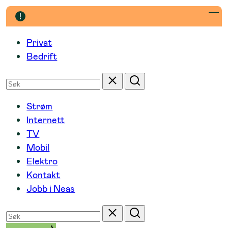
Hopp
til
innhold
Privat
Bedrift
Søk
Tilbakestill
Søk
etter
Strøm
Internett
TV
Mobil
Elektro
Kontakt
Jobb i Neas
Søk
Tilbakestill
Søk
etter