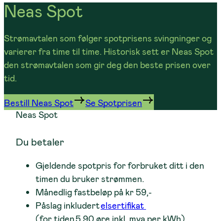
Neas Spot
Strømavtalen som følger spotprisens svingninger og
varierer fra time til time. Historisk sett er Neas Spot
den strømavtalen som gir deg den beste prisen over
tid.
Bestill Neas Spot
Se Spotprisen
Neas Spot
Du betaler
Gjeldende spotpris for forbruket ditt i den
timen du bruker strømmen.
Månedlig fastbeløp på kr 59,-
Påslag inkludert
elsertifikat
(for tiden 5,90 øre inkl. mva per kWh)