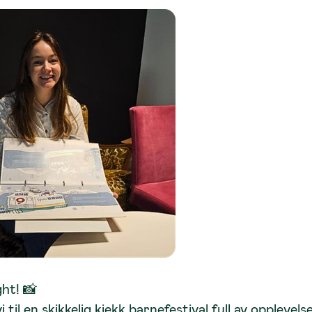
ht! 📸
 en skikkelig kjekk barnefestival full av opplevelse