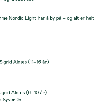
mme Nordic Light har å by på – og alt er helt
igrid Alnæs (11–16 år)
igrid Alnæs (6–10 år)
n Syver 🚤