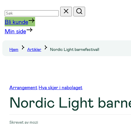
Søk
Tilbakestill
Søk
etter
Bli kunde
Min side
Hjem
Artikler
Nordic Light barnefestival!
Arrangement
Hva skjer i nabolaget
Nordic Light barne
Skrevet av
mozi