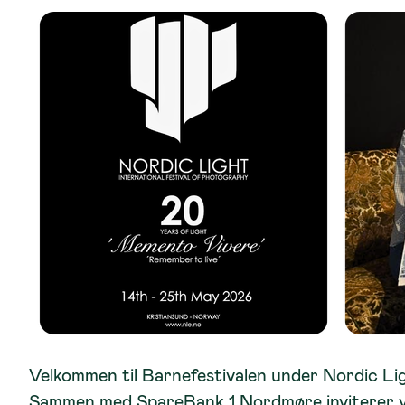
Velkommen til Barnefestivalen under Nordic Lig
Sammen med SpareBank 1 Nordmøre inviterer vi til