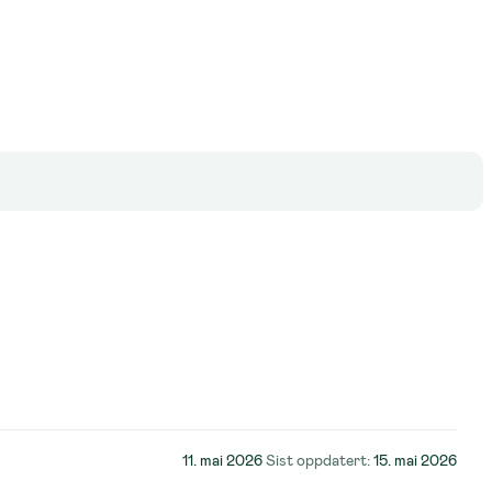
Lagt
11. mai 2026
Sist oppdatert:
15. mai 2026
ut
på