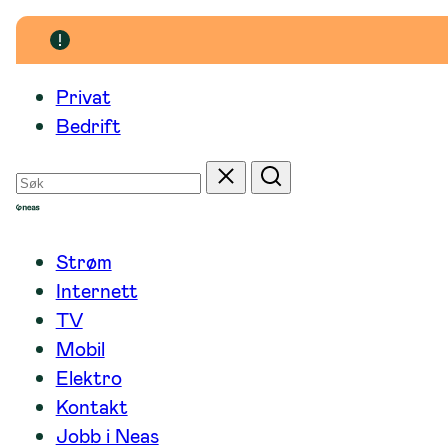
Hopp
til
innhold
Privat
Bedrift
Søk
Tilbakestill
Søk
etter
Strøm
Internett
TV
Mobil
Elektro
Kontakt
Jobb i Neas