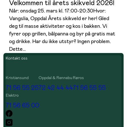
Velkommen til årets skikveld 2026!
Når: onsdag 25. mars kl. 17:00-20:30Hvor:
Vangslia, Oppdal Årets skikveld er her! Gled
deg til masse aktiviteter og kos i bakken. Vi
fyrer opp grillen, bålpanna og byr på gratis mat
og drikke. Har du ikke utstyr? Ingen problem.
Dette…
Kontakt oss
Kristiansund
Oppdal & Rennebu
Røros
71 56 55 25
72 42 44 44
71 56 55 55
Elektro
71 56 65 00