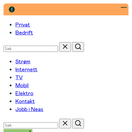
Hopp
til
innhold
Privat
Bedrift
Søk
Tilbakestill
Søk
etter
Strøm
Internett
TV
Mobil
Elektro
Kontakt
Jobb i Neas
Søk
Tilbakestill
Søk
etter