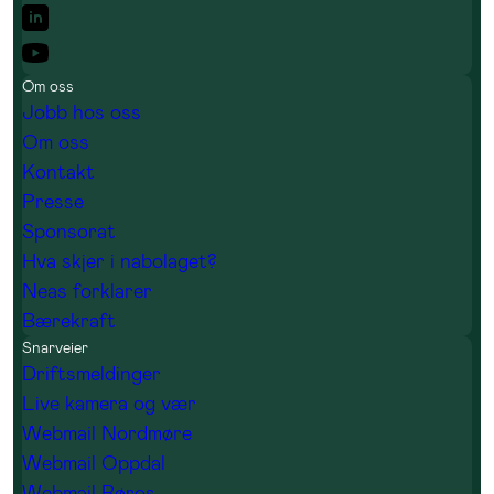
Om oss
Jobb hos oss
Om oss
Kontakt
Presse
Sponsorat
Hva skjer i nabolaget?
Neas forklarer
Bærekraft
Snarveier
Driftsmeldinger
Live kamera og vær
Webmail Nordmøre
Webmail Oppdal
Webmail Røros