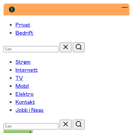
Hopp
til
innhold
Privat
Bedrift
Søk
Tilbakestill
Søk
etter
Strøm
Internett
TV
Mobil
Elektro
Kontakt
Jobb i Neas
Søk
Tilbakestill
Søk
etter