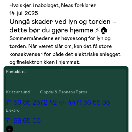
Hva skjer i nabolaget
, 
Neas forklarer
14. juli 2025
Unngå skader ved lyn og torden –
dette bør du gjøre hjemme ⚡🏠
Sommermånedene er høysesong for lyn og
torden. Når været slår om, kan det få store
konsekvenser for både det elektriske anlegget
og finelektronikken i hjemmet.
Kontakt oss
Kristiansund
Oppdal & Rennebu
Røros
71 56 55 25
72 42 44 44
71 56 55 55
Elektro
71 56 65 00