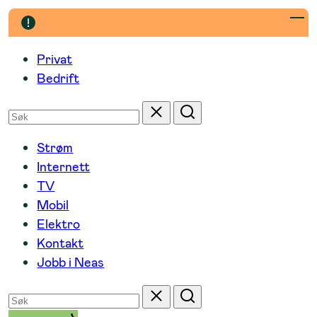
Hopp
til
innhold
Privat
Bedrift
Søk
Tilbakestill
Søk
etter
Strøm
Internett
TV
Mobil
Elektro
Kontakt
Jobb i Neas
Søk
Tilbakestill
Søk
etter