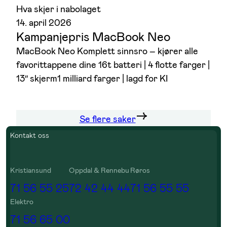
Hva skjer i nabolaget
14. april 2026
Kampanjepris MacBook Neo
MacBook Neo Komplett sinnsro – kjører alle
favorittappene dine 16t batteri | 4 flotte farger |
13″ skjerm1 milliard farger | lagd for KI
Se flere saker
Kontakt oss
Kristiansund
Oppdal & Rennebu
Røros
71 56 55 25
72 42 44 44
71 56 55 55
Elektro
71 56 65 00