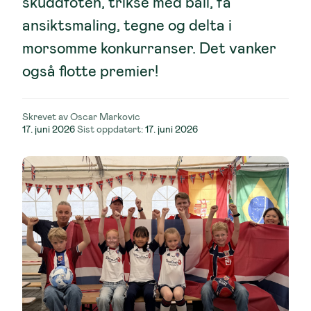
skuddfoten, trikse med ball, få
ansiktsmaling, tegne og delta i
morsomme konkurranser. Det vanker
også flotte premier!
Skrevet av
Oscar Markovic
Lagt
17. juni 2026
Sist oppdatert:
17. juni 2026
ut
på