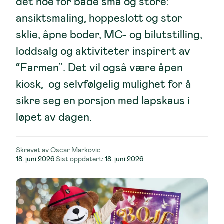
det noe for både små og store:
ansiktsmaling, hoppeslott og stor
sklie, åpne boder, MC- og bilutstilling,
loddsalg og aktiviteter inspirert av
“Farmen”. Det vil også være åpen
kiosk, og selvfølgelig mulighet for å
sikre seg en porsjon med lapskaus i
løpet av dagen.
Skrevet av
Oscar Markovic
Lagt
18. juni 2026
Sist oppdatert:
18. juni 2026
ut
på