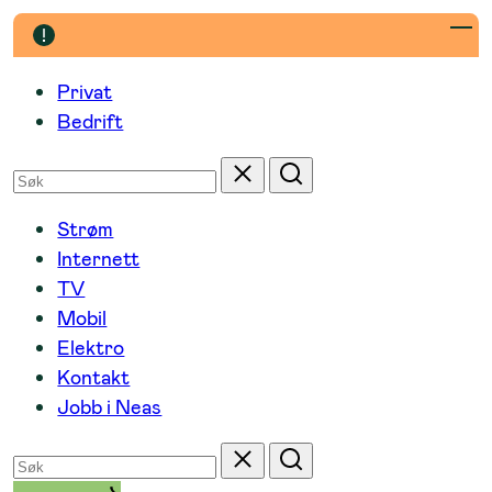
Hopp
til
innhold
Privat
Bedrift
Søk
Tilbakestill
Søk
etter
Strøm
Internett
TV
Mobil
Elektro
Kontakt
Jobb i Neas
Søk
Tilbakestill
Søk
etter