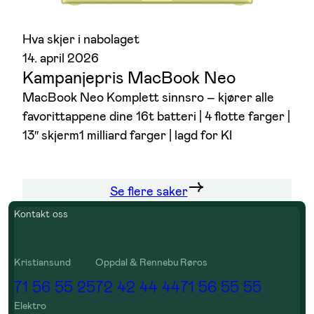
Hva skjer i nabolaget
14. april 2026
Kampanjepris MacBook Neo
MacBook Neo Komplett sinnsro – kjører alle
favorittappene dine 16t batteri | 4 flotte farger |
13″ skjerm1 milliard farger | lagd for KI
Se flere saker
Kontakt oss
Kristiansund
Oppdal & Rennebu
Røros
71 56 55 25
72 42 44 44
71 56 55 55
Elektro