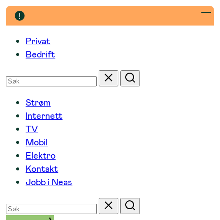
Hopp
til
innhold
Privat
Bedrift
Søk
Tilbakestill
Søk
etter
Strøm
Internett
TV
Mobil
Elektro
Kontakt
Jobb i Neas
Søk
Tilbakestill
Søk
etter