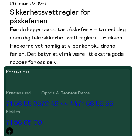
26. mars 2026
Sikkerhetsvettregler for
påskeferien
Før du logger av og tar påskeferie – ta med deg
noen digitale sikkerhetsvettregler i tursekken.
Hackerne vet nemlig at vi senker skuldrene i
ferien. Det betyr at vi må være litt ekstra gode
naboer for oss selv.
Kontakt oss
Kristiansund
Oppdal & Rennebu
Røros
71 56 55 25
72 42 44 44
71 56 55 55
Elektro
71 56 65 00